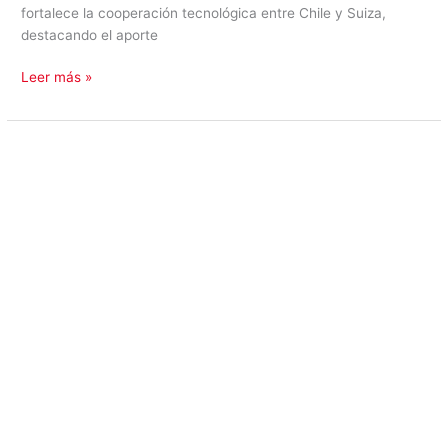
fortalece la cooperación tecnológica entre Chile y Suiza,
destacando el aporte
Leer más »
EXPONOR:
Suiza
invita
a
descubrir
las
tecnologías
que
están
transformando
la
minería
del
futuro