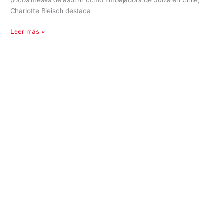
pocos meses de asumir como Embajadora de Suiza en Chile,
Charlotte Bleisch destaca
Leer más »
ENTREVISTA
|
Jerónimo
Correa
Braun