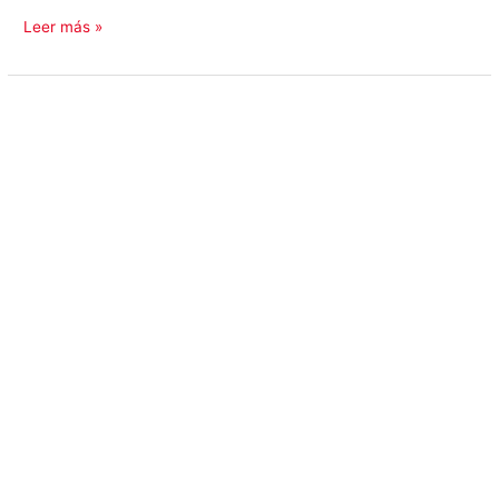
Leer más »
EDITORIAL
|
Constanza
Cárdenas