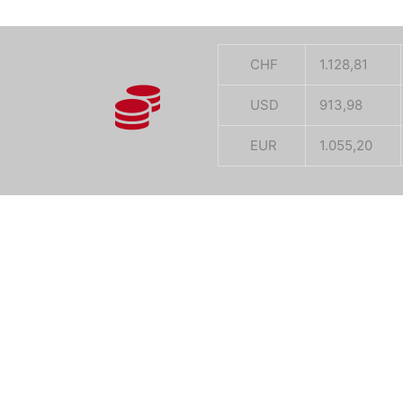
CHF
1.128,81
USD
913,98
EUR
1.055,20