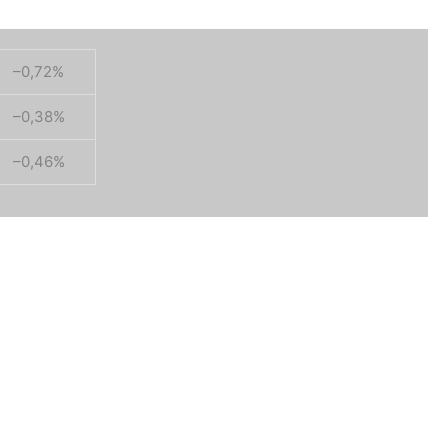
–0,72
%
–0,38
%
–0,46
%