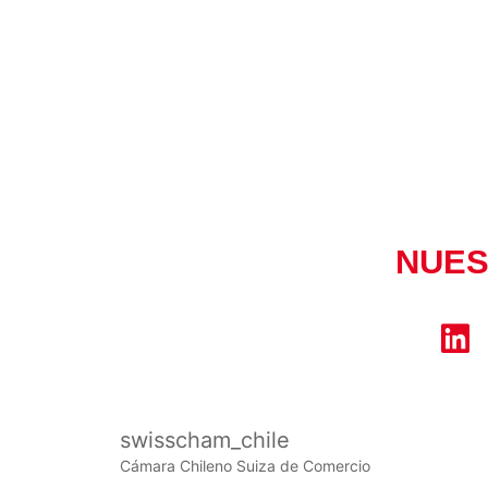
NUES
L
i
n
k
swisscham_chile
e
Cámara Chileno Suiza de Comercio
d