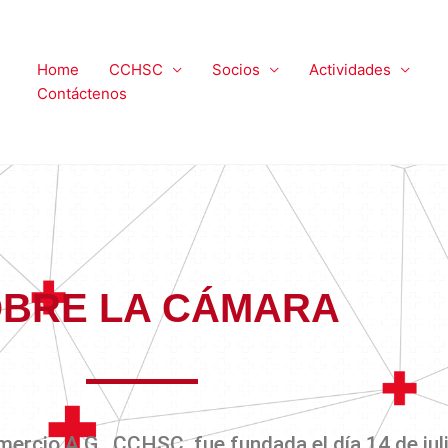
Home
CCHSC
Socios
Actividades
Contáctenos
BRE LA CÁMARA
ercio A.G., CCHSC, fue fundada el día 14 de jul