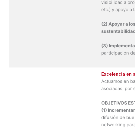
visibilidad a p
etc.) y apoyo a
(2) Apoyar a lo
sustentabilida
(3) Implementar
participación d
Excelencia en s
Actuamos en bas
asociadas, por 
OBJETIVOS E
(1) Incrementar
difusión de bue
networking para