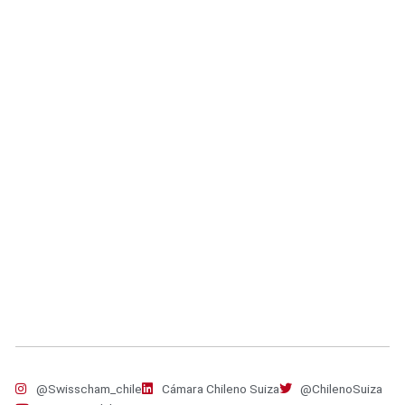
@Swisscham_chile
Cámara Chileno Suiza
@ChilenoSuiza