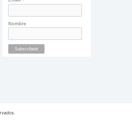
*
Nombre
rvados.