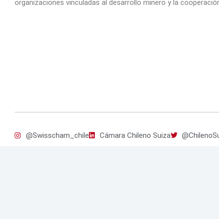
organizaciones vinculadas al desarrollo minero y la cooperación
@Swisscham_chile
Cámara Chileno Suiza
@ChilenoSu