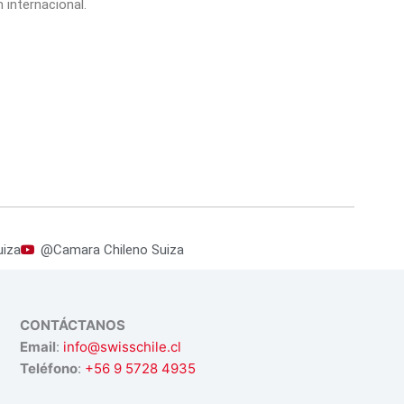
 internacional.
iza
@Camara Chileno Suiza
CONTÁCTANOS
Email
:
info@swisschile.cl
Teléfono
:
+56 9 5728 4935