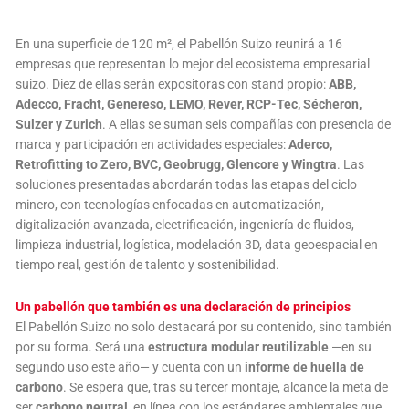
En una superficie de 120 m², el Pabellón Suizo reunirá a 16
empresas que representan lo mejor del ecosistema empresarial
suizo. Diez de ellas serán expositoras con stand propio:
ABB,
Adecco, Fracht, Genereso, LEMO, Rever, RCP-Tec, Sécheron,
Sulzer y Zurich
. A ellas se suman seis compañías con presencia de
marca y participación en actividades especiales:
Aderco,
Retrofitting to Zero, BVC, Geobrugg, Glencore y Wingtra
. Las
soluciones presentadas abordarán todas las etapas del ciclo
minero, con tecnologías enfocadas en automatización,
digitalización avanzada, electrificación, ingeniería de fluidos,
limpieza industrial, logística, modelación 3D, data geoespacial en
tiempo real, gestión de talento y sostenibilidad.
Un pabellón que también es una declaración de principios
El Pabellón Suizo no solo destacará por su contenido, sino también
por su forma. Será una
estructura modular reutilizable
—en su
segundo uso este año— y cuenta con un
informe de huella de
carbono
. Se espera que, tras su tercer montaje, alcance la meta de
ser
carbono neutral
, en línea con los estándares ambientales que