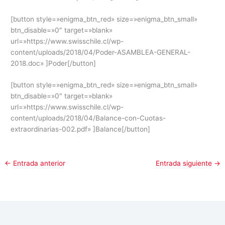
[button style=»enigma_btn_red» size=»enigma_btn_small»
btn_disable=»0″ target=»blank»
url=»https://www.swisschile.cl/wp-
content/uploads/2018/04/Poder-ASAMBLEA-GENERAL-
2018.doc» ]Poder[/button]
[button style=»enigma_btn_red» size=»enigma_btn_small»
btn_disable=»0″ target=»blank»
url=»https://www.swisschile.cl/wp-
content/uploads/2018/04/Balance-con-Cuotas-
extraordinarias-002.pdf» ]Balance[/button]
←
Entrada anterior
Entrada siguiente
→