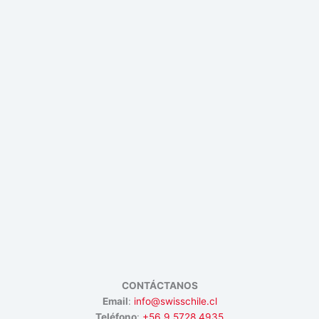
CONTÁCTANOS
Email
:
info@swisschile.cl
Teléfono
:
+56 9 5728 4935