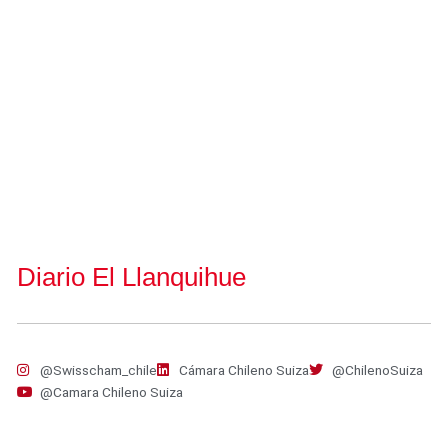
Diario El Llanquihue
@Swisscham_chile
Cámara Chileno Suiza
@ChilenoSuiza
@Camara Chileno Suiza