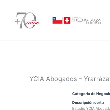
Ir
al
contenido
YCIA Abogados – Yrarrázava
Categoría de Negoci
Descripción corta
Estudio YCIA Abogados