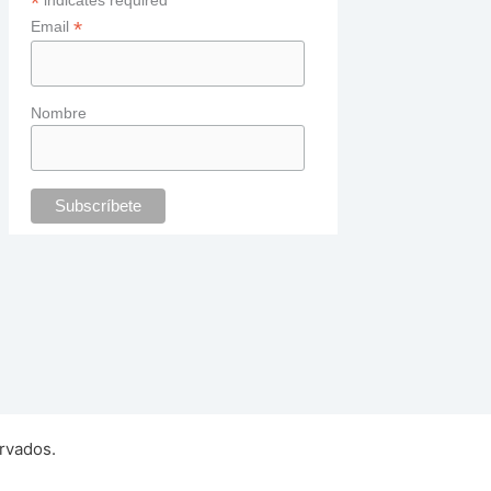
*
indicates required
*
Email
Nombre
rvados.