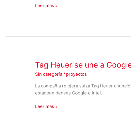
la
Leer más »
ONU
Tag
Tag Heuer se une a Google
Heuer
Sin categoría
/
proyectos
se
une
La compañía relojera suiza Tag Heuer anunció 
a
estadounidenses Google e Intel.
Google
e
Leer más »
Intel
para
lanzar