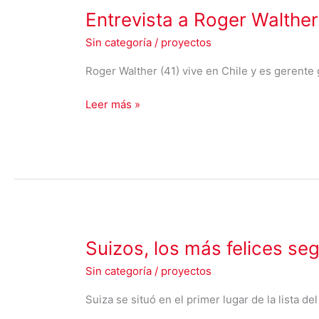
Entrevista
Entrevista a Roger Walther
a
Sin categoría
/
proyectos
Roger
Walther
Roger Walther (41) vive en Chile y es gerente 
en
Periódico
Leer más »
El
Cóndor
Suizos,
Suizos, los más felices se
los
Sin categoría
/
proyectos
más
felices
Suiza se situó en el primer lugar de la lista d
según