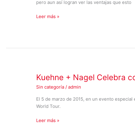
de
pero aun así logran ver las ventajas que esto
Surveillance
Leer más »
Kuehne
Kuehne + Nagel Celebra c
+
Sin categoría
/
admin
Nagel
Celebra
El 5 de marzo de 2015, en un evento especial 
con
World Tour.
un
Tour
Leer más »
Mundial