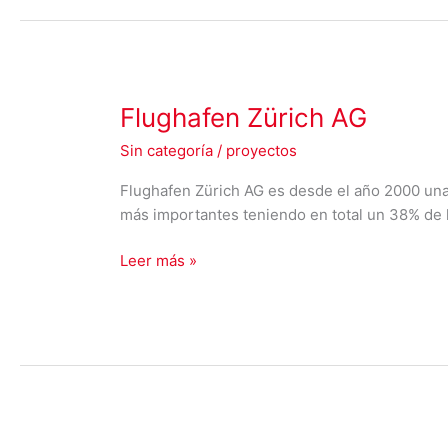
su
Smartwatch
Flughafen
Flughafen Zürich AG
Zürich
Sin categoría
/
proyectos
AG
Flughafen Zürich AG es desde el año 2000 una 
más importantes teniendo en total un 38% de 
Leer más »