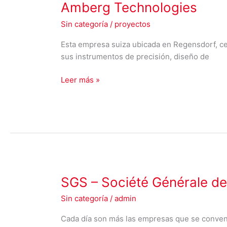
Amberg
Amberg Technologies
Technologies
Sin categoría
/
proyectos
Esta empresa suiza ubicada en Regensdorf, ce
sus instrumentos de precisión, diseño de
Leer más »
SGS
SGS – Société Générale de
–
Sin categoría
/
admin
Société
Générale
Cada día son más las empresas que se convenc