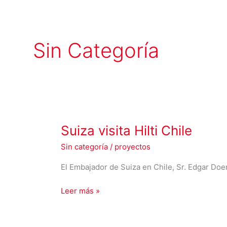
Sin Categoría
Suiza
Suiza visita Hilti Chile
visita
Sin categoría
/
proyectos
Hilti
Chile
El Embajador de Suiza en Chile, Sr. Edgar Doeri
Leer más »