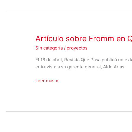
Artículo
Artículo sobre Fromm en Q
sobre
Sin categoría
/
proyectos
Fromm
en
El 16 de abril, Revista Qué Pasa publicó un ex
Qué
entrevista a su gerente general, Aldo Arias.
Pasa:
El
Leer más »
reciclador
que
importa
basura