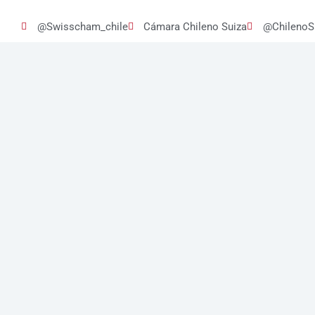
@Swisscham_chile
Cámara Chileno Suiza
@ChilenoS